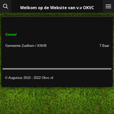
Ga
Welkom op de Website van v.v OKVC
direct
naar
de
hoofdinhoud
Consul
Gemeente Zuidhorn / KNVB
T.Baar
© Augustus 2010 - 2022 Okvc.nl