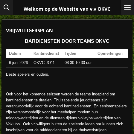
Ga
Welkom op de Website van v.v OKVC
direct
naar
de
hoofdinhoud
VRIJWILLIGERSPLAN
BARDIENSTEN DOOR TEAMS OKVC
Datum
Kantinedienst
Tijden
Opmerkingen
6 juni 2026
OKVC JO11
08:30-10:30 uur
Beste spelers en ouders,
Ook voor het komende seizoen worden de teams ingepland om
kantinediensten te draaien. Thuisspelende jeugdteams zijn
verantwoordelijk voor de ochtend kantinediensten. En seniorenspelers
zijn verantwoordelijk voor het meehelpen rondom hun
middagwedstrijden en de diensten tijdens volleybalwedstrijden van
Voklubol. Ook vrijwilligers buiten de spelende leden om kunnen zich
inschrijven voor de middagdiensten bij de thuiswedstrijden.