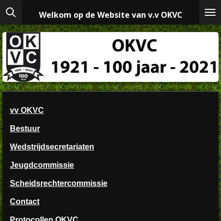
Ga
Welkom op de Website van v.v OKVC
direct
naar
de
hoofdinhoud
vv OKVC
Bestuur
Wedstrijdsecretariaten
Jeugdcommissie
Scheidsrechtercommissie
Contact
Protocollen OKVC