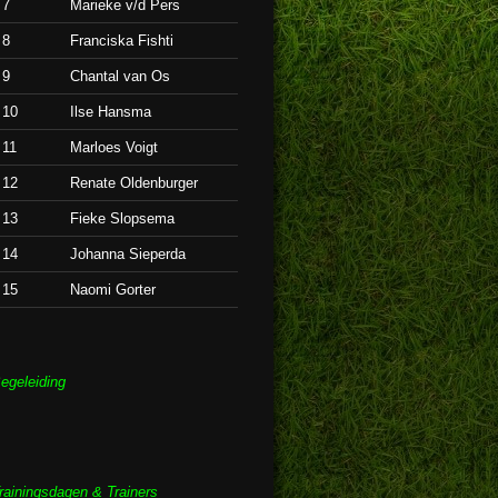
7
Marieke v/d Pers
8
Franciska Fishti
9
Chantal van Os
10
Ilse Hansma
11
Marloes Voigt
12
Renate Oldenburger
13
Fieke Slopsema
14
Johanna Sieperda
15
Naomi Gorter
egeleiding
rainingsdagen &
Trainers