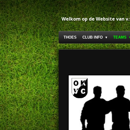
Ga
direct
naar
Welkom op de Website van v
de
hoofdinhoud
THOES
CLUB INFO
TEAMS