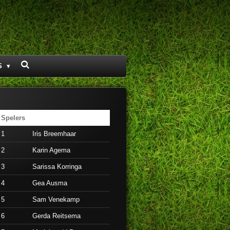
S
Spelers
1
Iris Breemhaar
2
Karin Agema
3
Sarissa Korringa
4
Gea Ausma
5
Sam Venekamp
6
Gerda Reitsema