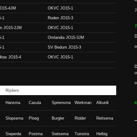
JO15-4JM
OKVC JO15-1
J
-1
Roden JO15-3
T
en JO15-2JM
OKVC JO15-1
D
-1
Omlandia JO15-3JM
o
-1
SV Bedum JO15-3
itas JO15-4
OKVC JO15-1
D
u
o
g
Rijders
Hansma
Casula
Spriensma
Werkman
Alkurdi
K
Slopsema
Ploeg
Burgler
Ridder
Reitsema
Sieperda
Postma
Sietsema
Tuinstra
Helbig