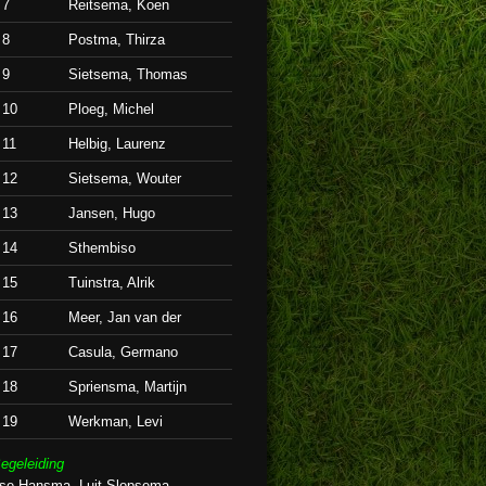
7
Reitsema, Koen
8
Postma, Thirza
9
Sietsema, Thomas
10
Ploeg, Michel
11
Helbig, Laurenz
12
Sietsema, Wouter
13
Jansen, Hugo
14
Sthembiso
15
Tuinstra, Alrik
16
Meer, Jan van der
17
Casula, Germano
18
Spriensma, Martijn
19
Werkman, Levi
egeleiding
lse Hansma, Luit Slopsema,