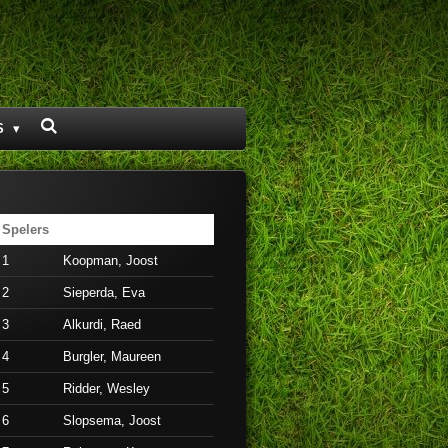
S
Spelers
1
Koopman, Joost
2
Sieperda, Eva
3
Alkurdi, Raed
4
Burgler, Maureen
5
Ridder, Wesley
6
Slopsema, Joost