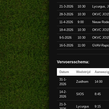
21-3-2026
10:30
Lycurgus, 
28-3-2026
10:30
OKVC JO15
11-4-2026
9:00
Nieuw Rod
18-4-2026
10:30
OKVC JO15
9-5-2026
10:30
OKVC JO15
16-5-2026
11:00
GVAV-Rapid
Vervoersschema:
Datum
Wedstrijd
Aanwezi
31-1-
Zuidhorn
14:00
2026
14-2-
SIOS
8:45
2026
21-3-
Lycurgus
9:15
2026