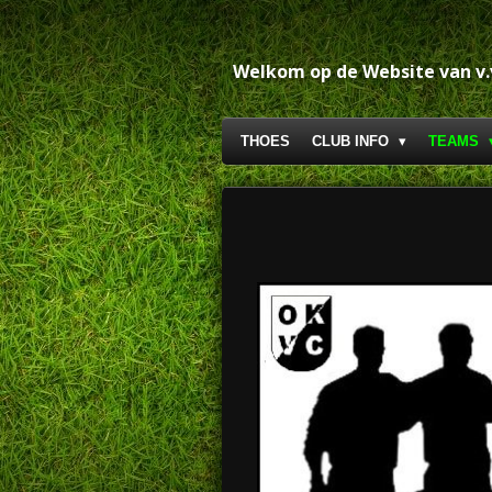
Ga
direct
naar
Welkom op de Website van v
de
hoofdinhoud
THOES
CLUB INFO
TEAMS