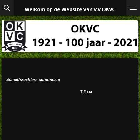
Ga
Welkom op de Website van v.v OKVC
direct
naar
de
hoofdinhoud
Scheidsrechters commissie
T.Baar