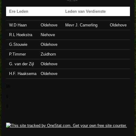
Ere Leden
Leden van Verdienste
W.D Haan
Oldehove
Mevr J. Camerling
Oldehove
R.L Hoekstra
Niehove
G.Stouwie
Oldehove
P.Timmer
Zuidhorn
G. van der Zijl
Oldehove
H.F. Haaksema
Oldehove
gg
g
g