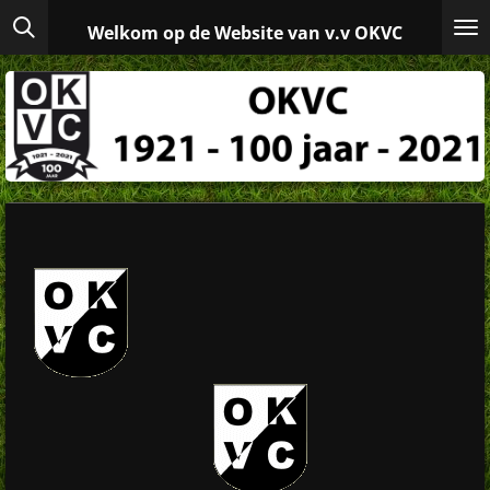
Ga
Welkom op de Website van v.v OKVC
direct
naar
de
hoofdinhoud