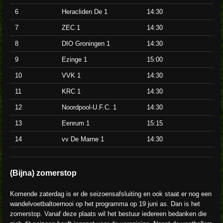
6
Heracliden De 1
14:30
7
ZEC 1
14:30
8
DIO Groningen 1
14:30
9
Ezinge 1
15:00
10
VVK 1
14:30
11
KRC 1
14:30
12
Noordpool-U.F.C. 1
14:30
13
Eenrum 1
15:15
14
vv De Marne 1
14:30
(Bijna) zomerstop
Komende zaterdag is er de seizoensafsluiting en ook staat er nog een
wandelvoetbaltoernooi op het programma op 19 juni as. Dan is het
zomerstop. Vanaf deze plaats wil het bestuur iedereen bedanken die