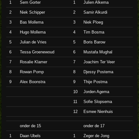
1
Sem Gorter
1
Julien Alkema
2
Niek Schipper
2
Samir Alkurdi
3
Bas Mollema
3
Niek Ploeg
4
Hugo Mollema
4
Tim Bosma
5
Julian de Vries
5
Boris Barow
6
Tessa Groenewoud
6
Mustafa Mughal
7
Rosalie Klamer
7
Joachim Ter Veer
8
Rowan Pomp
8
Djessy Postema
9
Alex Boonstra
9
Thije Postma
10
Jorden Agema
11
Sofie Slopsema
12
Esmee Nienhuis
onder de 15
onder de 17
1
Daan Ubels
1
Zeger de Jong