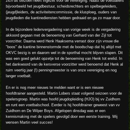
zich dit seizoen heeft ingezet voor de vereniging. Naast de voetballers
bijvoorbeeld het jeugdbestuur, scheidsrechters en spelbegeleiders,
(jeugd)leiders, de activiteitencommissie, de klusploeg, ouders van
jeugdleden die kantinediensten hebben gedraaid en ga zo maar door.
In de bijzondere ledenvergadering van vorige week is de vergadering
akkoord gegaan met de benoeming van Gerhard van der Zijl tot
voorzitter. Daarna werd Henk Haaksema verrast door zijn vrouw die
"boos" de kantine binnenstormde met de boodschap dat hij altijd met
OKVC bezig is en daarom wel in de sporthal mocht blijven slapen. Dit
was een goed gelukt opzetje tot de benoeming van Henk tot erelid. In
het dankwoord van de kersverse voorzitter werd benoemd dat Henk al
ruim veertig jaar (!) penningmeester is van onze vereniging en nog
langer voetbalt.
En er is nog meer nieuws te melden want er is een nieuwe
hoofdtrainer aangesteld. Martin Lobers staat volgend seizoen voor de
spelersgroep. Martin was hoofd jeugdopleiding (HJO) bij vv Zuidhorn
en runt een voetbalschool. Eerder is hij hoofdtrainer geweest van vv
Zuidhorn en De Wilper Boys. Afgelopen dinsdag was er een
kennismaking met de spelers gevolgd door een eerste training. Wij
wensen Martin veel succes!