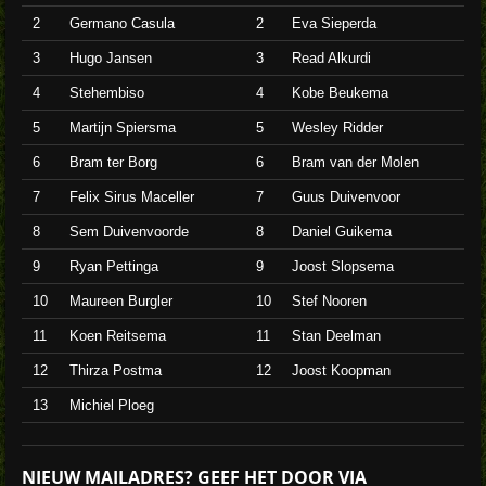
2
Germano Casula
2
Eva Sieperda
3
Hugo Jansen
3
Read Alkurdi
4
Stehembiso
4
Kobe Beukema
5
Martijn Spiersma
5
Wesley Ridder
6
Bram ter Borg
6
Bram van der Molen
7
Felix Sirus Maceller
7
Guus Duivenvoor
8
Sem Duivenvoorde
8
Daniel Guikema
9
Ryan Pettinga
9
Joost Slopsema
10
Maureen Burgler
10
Stef Nooren
11
Koen Reitsema
11
Stan Deelman
12
Thirza Postma
12
Joost Koopman
13
Michiel Ploeg
NIEUW MAILADRES? GEEF HET DOOR VIA