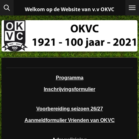
Ga
Welkom op de Website van v.v OKVC
direct
naar
de
hoofdinhoud
Programma
Inschrijvingsformulier
Voorbereiding seizoen 26/27
Aanmeldformulier Vrienden van OKVC