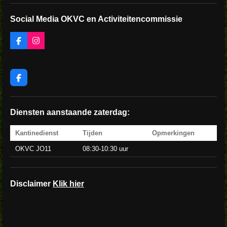
Social Media OKVC en Activiteitencommissie
F
I
a
n
c
s
e
t
b
a
F
o
g
a
o
r
c
k
a
e
m
b
Diensten aanstaande zaterdag:
o
o
Kantinedienst
Tijden
Opmerkingen
k
OKVC JO11
08:30-10:30 uur
Disclaimer
Klik hier