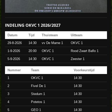
INDELING OKVC 1 2026/2027
Datum
Tijd
Thuisteam
Uitteam
29-8-2026
14:30
vv De Marne 1
OKVC 1
1-9-2026
20:00
OKVC 1
Rood Zwart Baflo 1
5-9-2026
14:30
OKVC 1
Zeester 1
Nummer
Team
Voorkeurstijd
1
OKVC 1
14:30
2
Fivel De 1
14:30
3
Stedum 1
14:30
4
Potetos 1
14:30
5
GEO 1
14:30