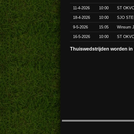
11-4-2026
10:00
ST OKVC/
18-4-2026
10:00
SJO STE
9-5-2026
15:05
Winsum J
16-5-2026
10:00
ST OKVC/
Thuiswedstrijden worden in