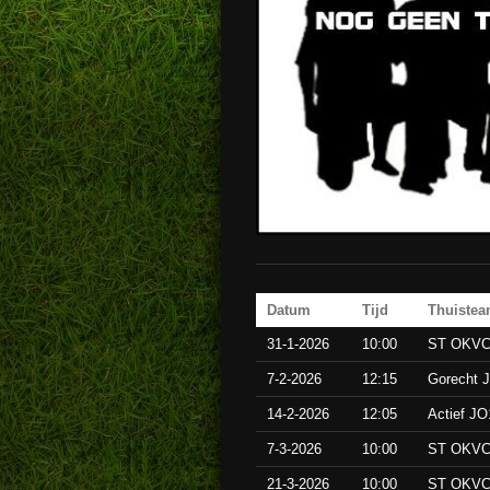
Datum
Tijd
Thuiste
31-1-2026
10:00
ST OKVC/
7-2-2026
12:15
Gorecht 
14-2-2026
12:05
Actief JO
7-3-2026
10:00
ST OKVC/
21-3-2026
10:00
ST OKVC/