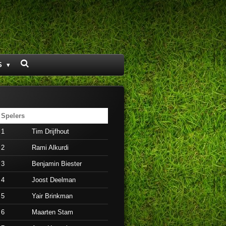
S
Spelers
1
Tim Drijfhout
2
Rami Alkurdi
3
Benjamin Biester
4
Joost Deelman
5
Yair Brinkman
6
Maarten Stam