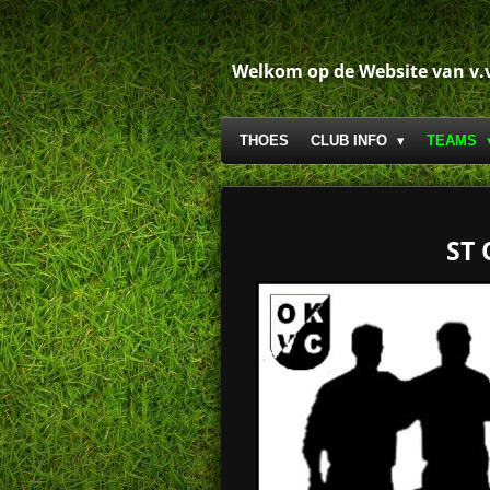
Ga
direct
naar
Welkom op de Website van v.
de
hoofdinhoud
THOES
CLUB INFO
TEAMS
ST 