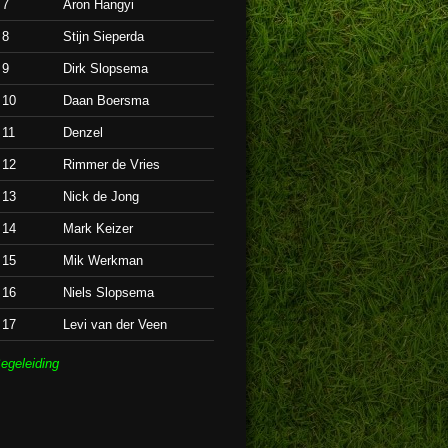
7
Aron Hangyi
8
Stijn Sieperda
9
Dirk Slopsema
10
Daan Boersma
11
Denzel
12
Rimmer de Vries
13
Nick de Jong
14
Mark Keizer
15
Mik Werkman
16
Niels Slopsema
17
Levi van der Veen
egeleiding