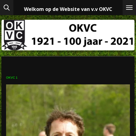
Ga
Welkom op de Website van v.v OKVC
direct
naar
de
hoofdinhoud
OKVC 1