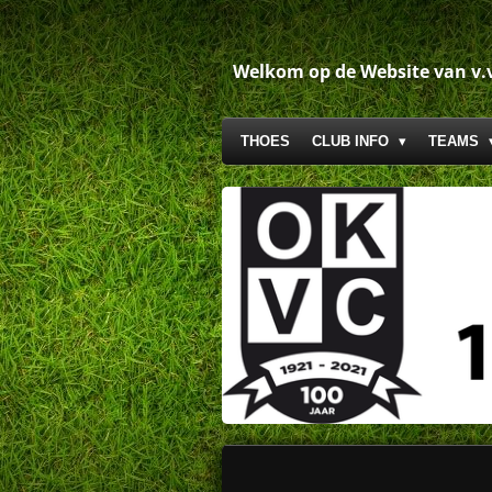
Ga
direct
naar
Welkom op de Website van v.
de
hoofdinhoud
THOES
CLUB INFO
TEAMS