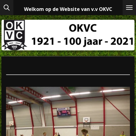
Ga
Welkom op de Website van v.v OKVC
direct
naar
de
hoofdinhoud