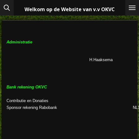
Ga
Welkom op de Website van v.v OKVC
direct
naar
de
hoofdinhoud
Administratie
H.Haaksema
Bank rekening OKVC
Contributie en Donaties
Sponsor rekening Rabobank
NL