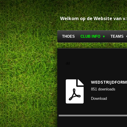
Ga
direct
naar
Welkom op de Website van v
de
hoofdinhoud
THOES
CLUB INFO
TEAMS
dd
WEDSTRIJDFORM
851 downloads
Download