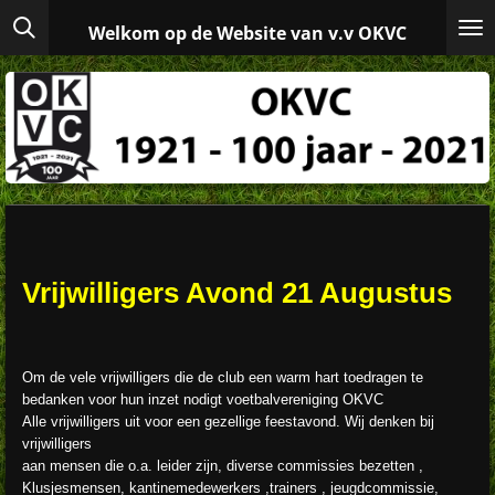
Ga
Welkom op de Website van v.v OKVC
direct
naar
de
hoofdinhoud
Vrijwilligers Avond 21 Augustus
Om de vele vrijwilligers die de club een warm hart toedragen te
bedanken voor hun inzet nodigt voetbalvereniging OKVC
Alle vrijwilligers uit voor een gezellige feestavond. Wij denken bij
vrijwilligers
aan mensen die o.a. leider zijn, diverse commissies bezetten ,
Klusjesmensen, kantinemedewerkers ,trainers , jeugdcommissie,