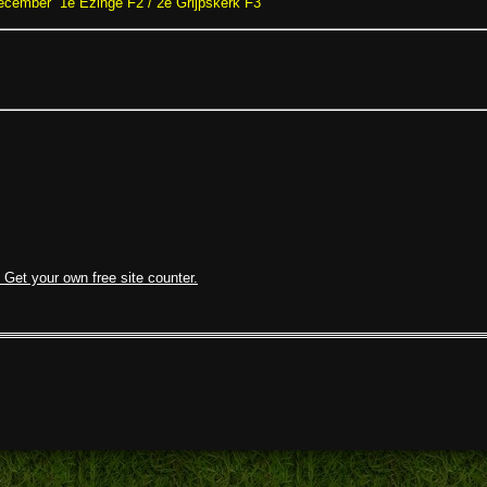
ecember 1e Ezinge F2 / 2e Grijpskerk F3