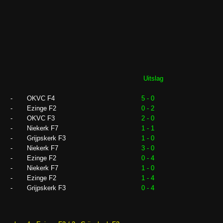
Uitslag
-
OKVC F4
5 - 0
-
Ezinge F2
0 - 2
-
OKVC F3
2 - 0
-
Niekerk F7
1 - 1
-
Grijpskerk F3
1 - 0
-
Niekerk F7
3 - 0
-
Ezinge F2
0 - 4
-
Niekerk F7
1 - 0
-
Ezinge F2
1 - 4
-
Grijpskerk F3
0 - 4