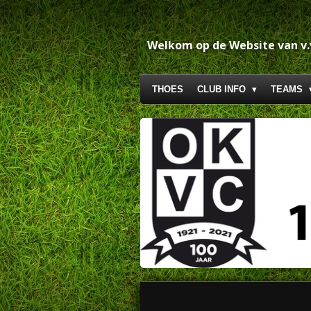
Ga
direct
naar
Welkom op de Website van v
de
hoofdinhoud
THOES
CLUB INFO
TEAMS