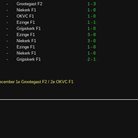
-
Grootegast F2
1 - 3
-
Niekerk F1
1 - 0
-
OKVC F1
1 - 0
-
Ezinge F1
1 - 1
-
Grijpskerk F1
1 - 0
-
Ezinge F1
3 - 0
-
Niekerk F1
3 - 0
-
Ezinge F1
1 - 0
-
Niekerk F1
1 - 0
-
Grijpskerk F1
2 - 1
December 1e Grootegast F2 / 2e OKVC F1