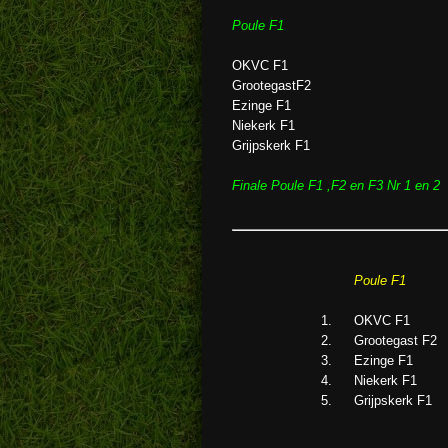
Poule F1
OKVC F1
GrootegastF2
Ezinge F1
Niekerk F1
Grijpskerk F1
Finale Poule F1 ,F2 en F3 Nr 1 en 2
Poule F1
1
.
OKVC F1
2
.
Grootegast F2
3
.
Ezinge F1
4
.
Niekerk F1
5
.
Grijpskerk F1