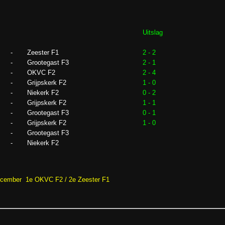
Uitslag
-
Zeester F1
2 - 2
-
Grootegast F3
2 - 1
-
OKVC F2
2 - 4
-
Grijpskerk F2
1 - 0
-
Niekerk F2
0 - 2
-
Grijpskerk F2
1 - 1
-
Grootegast F3
0 - 1
-
Grijpskerk F2
1 - 0
-
Grootegast F3
-
Niekerk F2
ecember 1e OKVC F2 / 2e Zeester F1