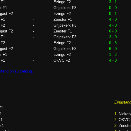
 F1
-
Ezinge F2
3 - 1
r F1
-
Grijpskerk F3
0 - 0
gast F2
-
Ezinge F2
0 - 1
 F1
-
Zeester F1
4 - 0
 F2
-
Grijpskerk F3
4 - 0
gast F2
-
Zeester F1
0 - 0
 F1
-
Grijpskerk F3
3 - 0
 F2
-
Ezinge F2
0 - 3
gast F2
-
Grijpskerk F3
6 - 0
r F1
-
Ezinge F2
1 - 2
 F1
-
OKVC F2
4 - 0
tend prijsuitreiking.
Eindstan
 E1
1
1
.Nieker
E1
2
.OKVC 
 E1
3
.Zeeste