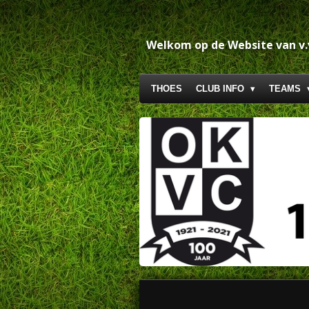
Ga
direct
naar
Welkom op de Website van v
de
hoofdinhoud
THOES
CLUB INFO
TEAMS