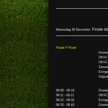
Finale d
Woensdag 30 December
Finale F Poule
Groote
OKVC
OKVC
Zeeste
Ezing
Grijps
09:00 - 09:10
Groote
09:11 - 09:21
OKVC
09:22 - 09:32
Ezing
09:33 - 09:43
Groote