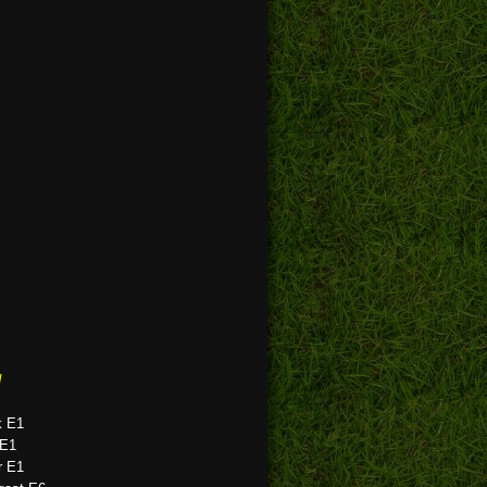
d
k E1
E1
r E1