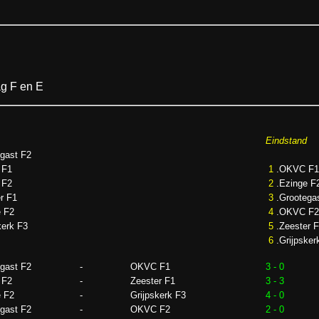
ag F en E
Eindstand
gast F2
 F1
1
.OKVC F1
 F2
2
.Ezinge F
r F1
3
.Grootega
e F2
4
.OKVC F2
kerk F3
5
.Zeester 
6
.Grijpsker
gast F2
-
OKVC F1
3 - 0
 F2
-
Zeester F1
3 - 3
e F2
-
Grijpskerk F3
4 - 0
gast F2
-
OKVC F2
2 - 0