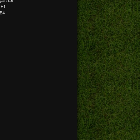
gast E6
 E1
E4