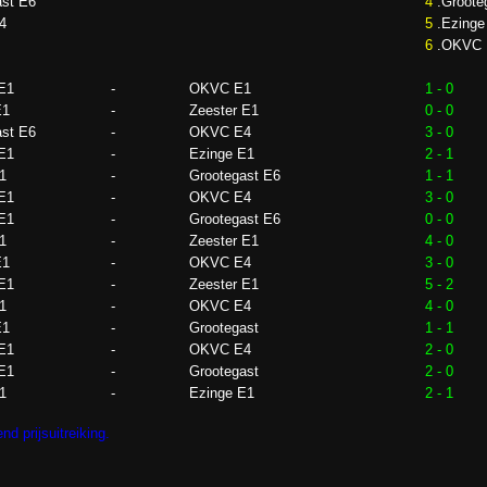
ast E6
4
.Groote
4
5
.Ezinge
6
.OKVC 
 E1
-
OKVC E1
1 - 0
E1
-
Zeester E1
0 - 0
ast E6
-
OKVC E4
3 - 0
 E1
-
Ezinge E1
2 - 1
1
-
Grootegast E6
1 - 1
 E1
-
OKVC E4
3 - 0
 E1
-
Grootegast E6
0 - 0
1
-
Zeester E1
4 - 0
E1
-
OKVC E4
3 - 0
 E1
-
Zeester E1
5 - 2
1
-
OKVC E4
4 - 0
E1
-
Grootegast
1 - 1
 E1
-
OKVC E4
2 - 0
 E1
-
Grootegast
2 - 0
1
-
Ezinge E1
2 - 1
nd prijsuitreiking.