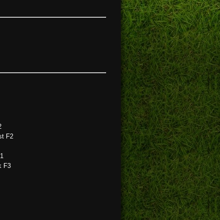
2
st F2
F1
k F3