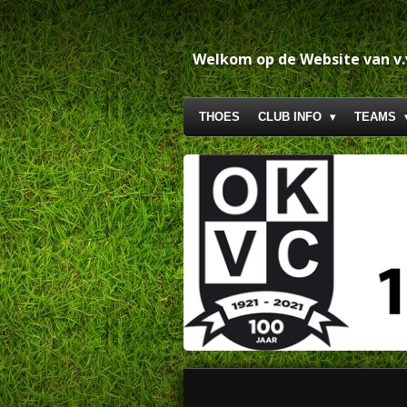
Ga
direct
naar
Welkom op de Website van v
de
hoofdinhoud
THOES
CLUB INFO
TEAMS