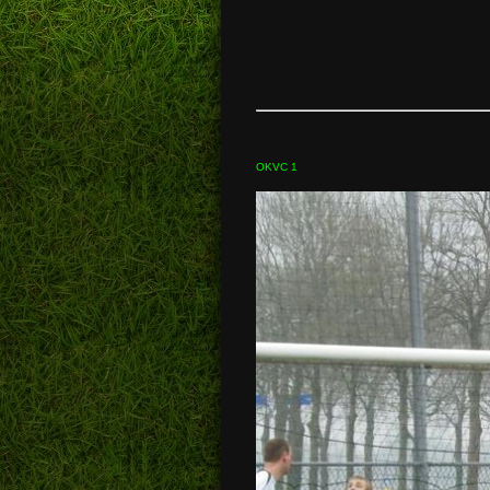
OKVC
1