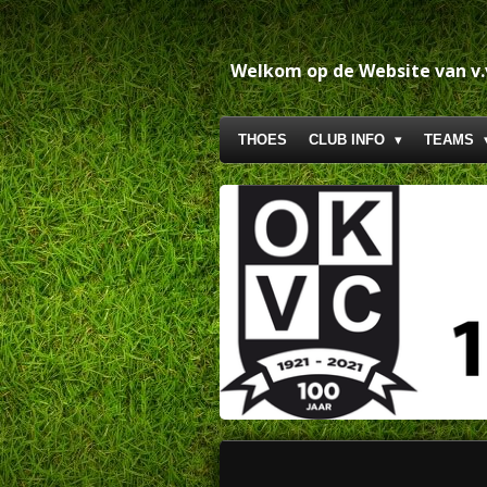
Ga
direct
naar
Welkom op de Website van v
de
hoofdinhoud
THOES
CLUB INFO
TEAMS