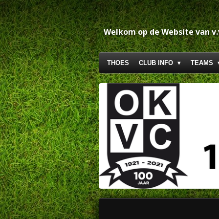
Ga
direct
naar
Welkom op de Website van v
de
hoofdinhoud
THOES
CLUB INFO
TEAMS