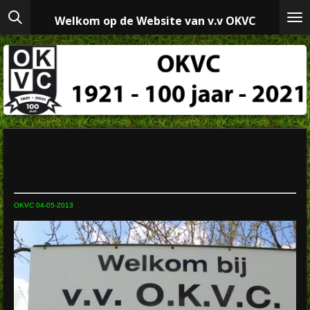
Ga
Welkom op de Website van v.v OKVC
direct
naar
de
hoofdinhoud
OKVC 04-05-2013