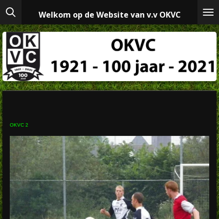
Ga
Welkom op de Website van v.v OKVC
direct
naar
de
hoofdinhoud
OKVC 2