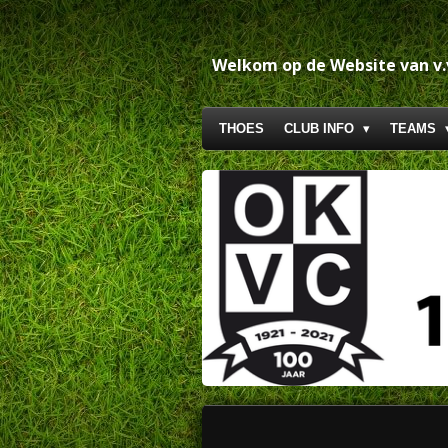
Ga
direct
naar
Welkom op de Website van v
de
hoofdinhoud
THOES
CLUB INFO
TEAMS