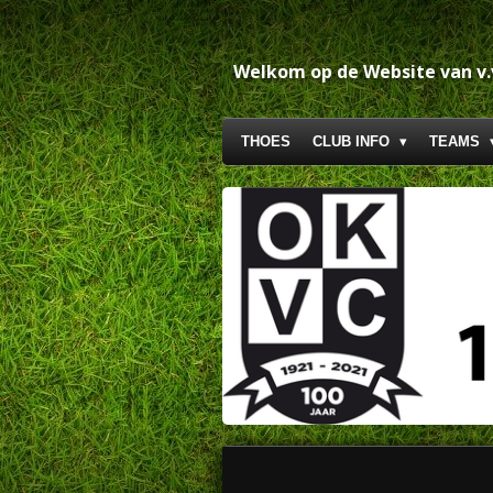
Ga
direct
naar
Welkom op de Website van v
de
hoofdinhoud
THOES
CLUB INFO
TEAMS