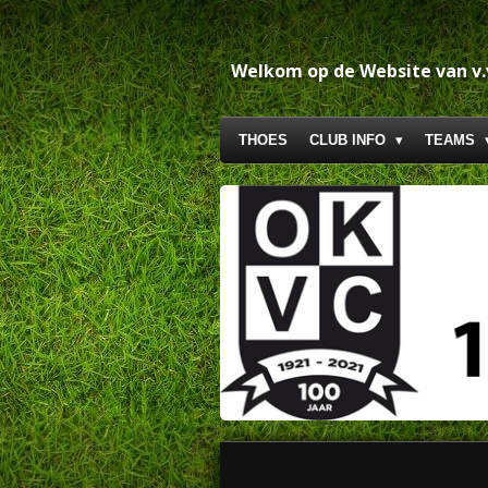
Ga
direct
naar
Welkom op de Website van v
de
hoofdinhoud
THOES
CLUB INFO
TEAMS