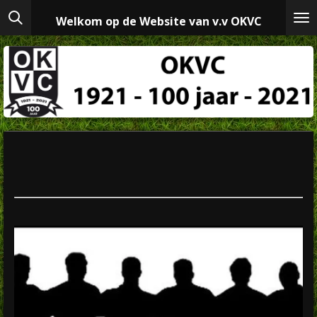
Ga
Welkom op de Website van v.v OKVC
direct
naar
de
hoofdinhoud