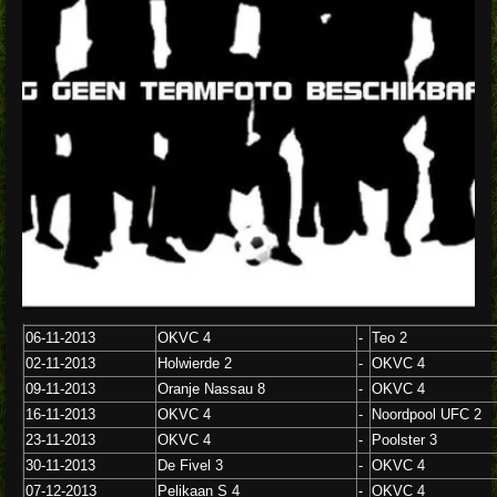
06-11-2013
OKVC 4
-
Teo 2
02-11-2013
Holwierde 2
-
OKVC 4
09-11-2013
Oranje Nassau 8
-
OKVC 4
16-11-2013
OKVC 4
-
Noordpool UFC 2
23-11-2013
OKVC 4
-
Poolster 3
30-11-2013
De Fivel 3
-
OKVC 4
07-12-2013
Pelikaan S 4
-
OKVC 4