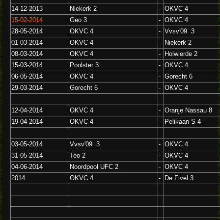
14-12-2013
Niekerk 2
-
OKVC 4
15-02-2014
Geo 3
-
OKVC 4
28-05-2014
OKVC 4
-
Vvsv'09 3
01-03-2014
OKVC 4
-
Niekerk 2
08-03-2014
OKVC 4
-
Holwierde 2
15-03-2014
Poolster 3
-
OKVC 4
06-05-2014
OKVC 4
-
Gorecht 6
29-03-2014
Gorecht 6
-
OKVC 4
12-04-2014
OKVC 4
-
Oranje Nassau 8
19-04-2014
OKVC 4
-
Pelikaan S 4
03-05-2014
Vvsv'09 3
-
OKVC 4
31-05-2014
Teo 2
-
OKVC 4
04-06-2014
Noordpool UFC 2
-
OKVC 4
2014
OKVC 4
-
De Fivel 3